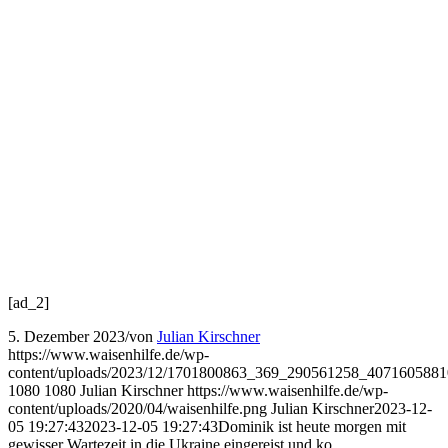
[ad_2]
5. Dezember 2023
/
von
Julian Kirschner
https://www.waisenhilfe.de/wp-
content/uploads/2023/12/1701800863_369_290561258_407160588
1080
1080
Julian Kirschner
https://www.waisenhilfe.de/wp-
content/uploads/2020/04/waisenhilfe.png
Julian Kirschner
2023-12-
05 19:27:43
2023-12-05 19:27:43
Dominik ist heute morgen mit
gewisser Wartezeit in die Ukraine eingereist und ko…