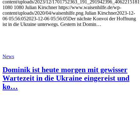
content/uploads/2023/12/1701752363_191_291942396_406221518
1080
1080
Julian Kirschner
https://www.waisenhilfe.de/wp-
content/uploads/2020/04/waisenhilfe.png
Julian Kirschner
2023-12-
06 05:56:05
2023-12-06 05:56:05
Der nächste Konvoi der Hoffnung
ist in die Ukraine unterwegs. Gestern ist Domin…
News
Dominik ist heute morgen mit gewisser
Wartezeit in die Ukraine eingereist und
ko…