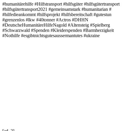
#humanitärehilfe
#Hilfstransport
#hilfsgüter
#hilfsgütertransport
#hilfsgütertransport2021
#gemeinsamstark
#humanitarian
#
#hilfedieankommt
#hilfsprojekt
#hilfsbereitschaft
#gutestun
#grenzenlos
#lkw
#40tonner
#Actros
#DHHN
#DeutscheHumanitäreHilfeNagold
#Altensteig
#Spielberg
#Schwarzwald
#Spenden
#Kleiderspenden
#Barmherzigkeit
#Nothilfe
#esgibtnichtsgutesaussermantutes
#ukraine
[ad_2]