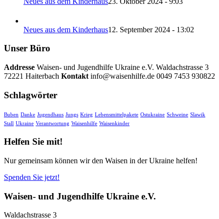
Neues aus dem Kinderhaus
23. Oktober 2024 - 9:03
Neues aus dem Kinderhaus
12. September 2024 - 13:02
Unser Büro
Addresse
Waisen- und Jugendhilfe Ukraine e.V. Waldachstrasse 3
72221 Haiterbach
Kontakt
info@waisenhilfe.de 0049 7453 930822
Schlagwörter
Buben
Danke
Jugendhaus
Jungs
Krieg
Lebensmittelpakete
Ostukraine
Schweine
Slawik
Stall
Ukraine
Verantwortung
Waisenhilfe
Waisenkinder
Helfen Sie mit!
Nur gemeinsam können wir den Waisen in der Ukraine helfen!
Spenden Sie jetzt!
Waisen- und Jugendhilfe Ukraine e.V.
Waldachstrasse 3