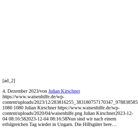
[ad_2]
4. Dezember 2023
/
von
Julian Kirschner
https://www.waisenhilfe.de/wp-
content/uploads/2023/12/283816255_383180757170347_978838585
1080
1080
Julian Kirschner
https://www.waisenhilfe.de/wp-
content/uploads/2020/04/waisenhilfe.png
Julian Kirschner
2023-12-
04 08:16:58
2023-12-04 08:16:58
Nun sind wir nach einem
erfolgreichen Tag wieder in Ungarn. Die Hilfsgüter bere…