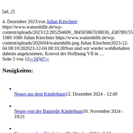
[ad_2]
4. Dezember 2023
/
von
Julian Kirschner
https://www.waisenhilfe.de/wp-
content/uploads/2023/12/285294609_384503867038036_438789155
1080
1080
Julian Kirschner
https://www.waisenhilfe.de/wp-
content/uploads/2020/04/waisenhilfe.png
Julian Kirschner
2023-12-
04 08:10:28
2023-12-04 08:10:28
Nun sind wir wieder wohlbehalten
daheim angekommen. Konvoi der Hoffnung VII in …
Seite 5 von 12
«
‹
3
4
5
6
7
›
»
Neuigkeiten:
Neues aus dem Kinderhaus
12. Dezember 2024 - 12:49
Neues von der Baustelle Kinderhaus
10. November 2024 -
19:21