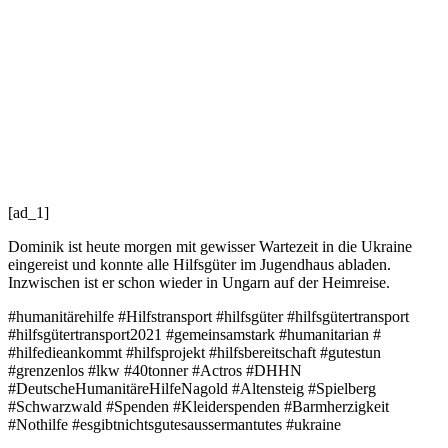
[ad_1]
Dominik ist heute morgen mit gewisser Wartezeit in die Ukraine
eingereist und konnte alle Hilfsgüter im Jugendhaus abladen.
Inzwischen ist er schon wieder in Ungarn auf der Heimreise.
#humanitärehilfe
#Hilfstransport
#hilfsgüter
#hilfsgütertransport
#hilfsgütertransport2021
#gemeinsamstark
#humanitarian
#
#hilfedieankommt
#hilfsprojekt
#hilfsbereitschaft
#gutestun
#grenzenlos
#lkw
#40tonner
#Actros
#DHHN
#DeutscheHumanitäreHilfeNagold
#Altensteig
#Spielberg
#Schwarzwald
#Spenden
#Kleiderspenden
#Barmherzigkeit
#Nothilfe
#esgibtnichtsgutesaussermantutes
#ukraine