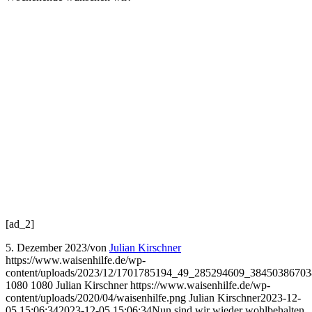
[ad_2]
5. Dezember 2023
/
von
Julian Kirschner
https://www.waisenhilfe.de/wp-
content/uploads/2023/12/1701785194_49_285294609_3845038670
1080
1080
Julian Kirschner
https://www.waisenhilfe.de/wp-
content/uploads/2020/04/waisenhilfe.png
Julian Kirschner
2023-12-
05 15:06:34
2023-12-05 15:06:34
Nun sind wir wieder wohlbehalten