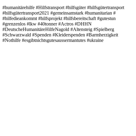
#humanitärehilfe
#Hilfstransport
#hilfsgüter
#hilfsgütertransport
#hilfsgütertransport2021
#gemeinsamstark
#humanitarian
#
#hilfedieankommt
#hilfsprojekt
#hilfsbereitschaft
#gutestun
#grenzenlos
#lkw
#40tonner
#Actros
#DHHN
#DeutscheHumanitäreHilfeNagold
#Altensteig
#Spielberg
#Schwarzwald
#Spenden
#Kleiderspenden
#Barmherzigkeit
#Nothilfe
#esgibtnichtsgutesaussermantutes
#ukraine