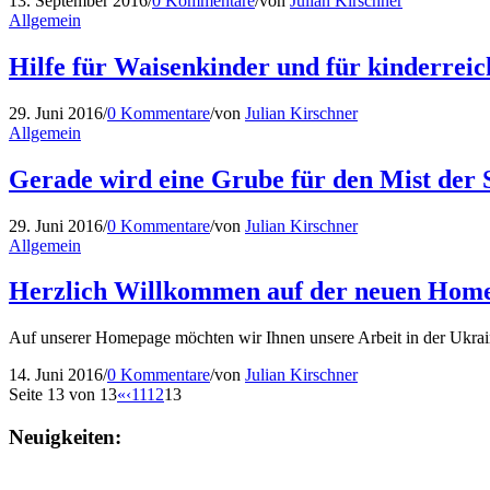
13. September 2016
/
0 Kommentare
/
von
Julian Kirschner
Allgemein
Hilfe für Waisenkinder und für kinderreic
29. Juni 2016
/
0 Kommentare
/
von
Julian Kirschner
Allgemein
Gerade wird eine Grube für den Mist der
29. Juni 2016
/
0 Kommentare
/
von
Julian Kirschner
Allgemein
Herzlich Willkommen auf der neuen Homep
Auf unserer Homepage möchten wir Ihnen unsere Arbeit in der Ukrain
14. Juni 2016
/
0 Kommentare
/
von
Julian Kirschner
Seite 13 von 13
«
‹
11
12
13
Neuigkeiten: