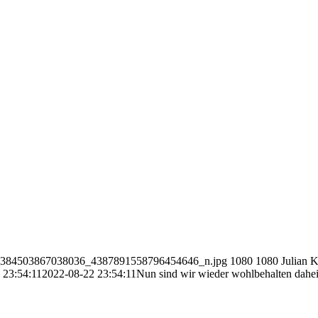
609_384503867038036_4387891558796454646_n.jpg
1080
1080
Julian K
 23:54:11
2022-08-22 23:54:11
Nun sind wir wieder wohlbehalten dah