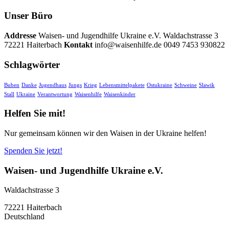
Unser Büro
Addresse
Waisen- und Jugendhilfe Ukraine e.V. Waldachstrasse 3
72221 Haiterbach
Kontakt
info@waisenhilfe.de 0049 7453 930822
Schlagwörter
Buben
Danke
Jugendhaus
Jungs
Krieg
Lebensmittelpakete
Ostukraine
Schweine
Slawik
Stall
Ukraine
Verantwortung
Waisenhilfe
Waisenkinder
Helfen Sie mit!
Nur gemeinsam können wir den Waisen in der Ukraine helfen!
Spenden Sie jetzt!
Waisen- und Jugendhilfe Ukraine e.V.
Waldachstrasse 3
72221 Haiterbach
Deutschland